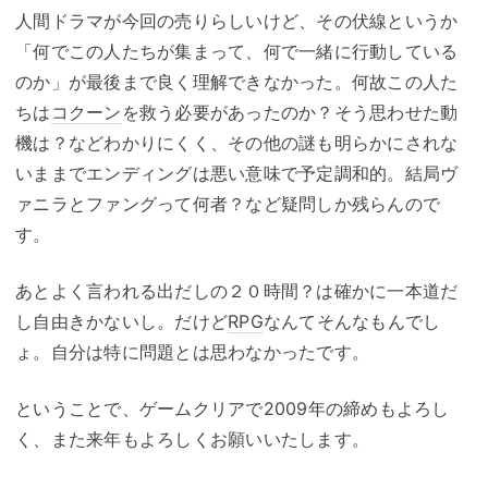
人間ドラマが今回の売りらしいけど、その伏線というか
「何でこの人たちが集まって、何で一緒に行動している
のか」が最後まで良く理解できなかった。何故この人た
ちは
コクーン
を救う必要があったのか？そう思わせた動
機は？などわかりにくく、その他の謎も明らかにされな
いままでエンディングは悪い意味で予定調和的。結局ヴ
ァニラとファングって何者？など疑問しか残らんので
す。
あとよく言われる出だしの２０時間？は確かに一本道だ
し自由きかないし。だけど
RPG
なんてそんなもんでし
ょ。自分は特に問題とは思わなかったです。
ということで、ゲームクリアで2009年の締めもよろし
く、また来年もよろしくお願いいたします。