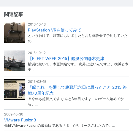
関連記事
2016-10-13
PlayStation VRを使ってみて
というわけで、以前にもレポしたとおり体験会で予約していた
の…
2015-10-12
【FLEET WEEK 2015】艦艇公開@木更津
横浜に続いて、木更津編です。 意外と近いんですよ、横浜と木
更…
2015-08-15
「艦これ」を通して終戦記念日に思ったこと 2015 終
戦70周年記念
＃今年も超長文です なんと3年目ですよこのゲーム始めてか
ら。…
2009-10-30
VMware Fusion3
先日VMware Fusionの最新版である「３」がリリースされたので、…